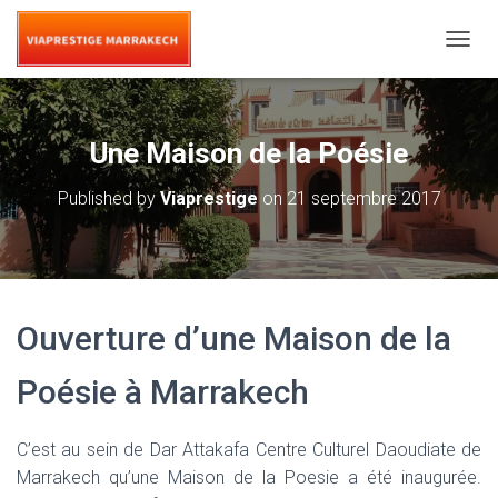
T
O
G
G
L
Une Maison de la Poésie
E
N
Published by
Viaprestige
on
21 septembre 2017
A
V
I
G
A
T
Ouverture d’une Maison de la
I
O
N
Poésie à Marrakech
C’est au sein de Dar Attakafa Centre Culturel Daoudiate de
Marrakech qu’une Maison de la Poesie a été inaugurée.