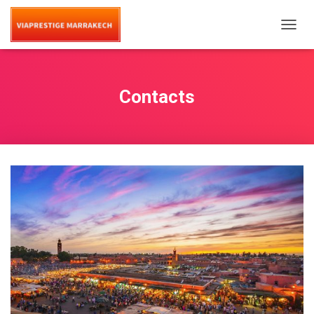
T
O
G
G
L
Contacts
E
N
A
V
I
G
A
T
I
O
N