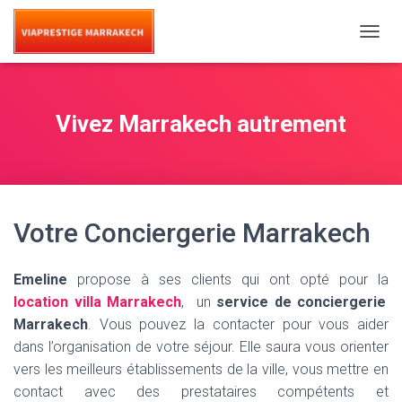
T
O
G
G
L
Vivez Marrakech autrement
E
N
A
V
I
G
Votre Conciergerie Marrakech
A
T
I
Emeline
propose à ses clients qui ont opté pour la
O
location villa Marrakech
, un
service de conciergerie
N
Marrakech
. Vous pouvez la contacter pour vous aider
dans l’organisation de votre séjour. Elle saura vous orienter
vers les meilleurs établissements de la ville, vous mettre en
contact avec des prestataires compétents et