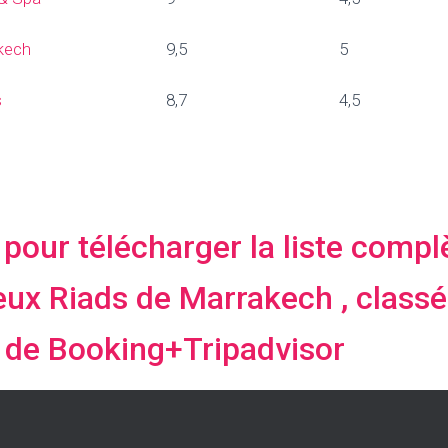
akech
9,5
5
s
8,7
4,5
i pour télécharger la liste comp
eux Riads de Marrakech , classé
 de Booking+Tripadvisor