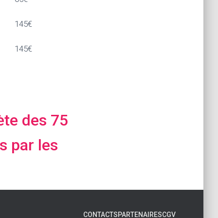
145€
145€
lète des 75
s par les
CONTACTS
PARTENAIRES
CGV