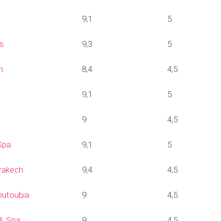
9,1
5
rs
9,3
5
ch
8,4
4,5
9,1
5
9
4,5
 Spa
9,1
5
rakech
9,4
4,5
outoubia
9
4,5
 & Spa
9
4,5