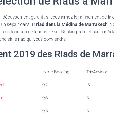
élection de Riads à Mar
 dépaysement garanti, si vous aimez le raffinement de la cu
d’un séjour dans un
riad dans la Médina de Marrakech
. N
ds en fonction de leur notre sur Booking.com et sur TripA
hoisir le riad qui vous conviendra .
nt 2019 des Riads de Mar
Note Booking
TripAdvisor
ech
9,2
5
ur
9,6
5
9,5
5