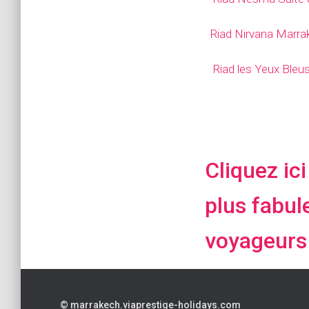
Riad Nirvana Marr
Riad les Yeux Bleu
Cliquez ic
plus fabul
voyageurs
© marrakech.viaprestige-holidays.com