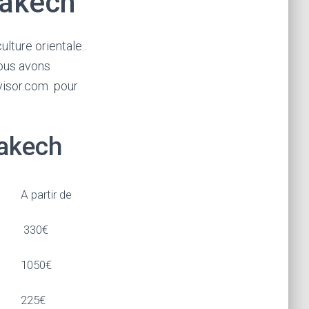
rakech
lture orientale..
ous avons
dvisor.com pour
rakech
A partir de
330€
1050€
225€