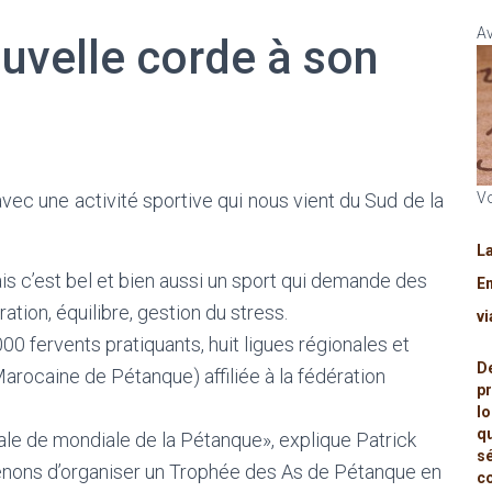
Av
uvelle corde à son
avec une activité sportive qui nous vient du Sud de la
Vo
L
is c’est bel et bien aussi un sport qui demande des
Em
ation, équilibre, gestion du stress.
v
0 fervents pratiquants, huit ligues régionales et
D
arocaine de Pétanque) affiliée à la fédération
p
l
q
ale de mondiale de la Pétanque», explique Patrick
s
enons d’organiser un Trophée des As de Pétanque en
c