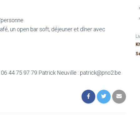
s/personne
afé, un open bar soft, déjeuner et dîner avec
Li
K
S
06 44 75 97 79 Patrick Neuville : patrick@pno2.be