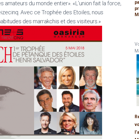
p
 amateurs du monde entier». «L’union fait la force,
p
eizecinq. Avec ce Trophée des Etoiles, nous
M
abitudes des marrakchis et des visiteurs.»
Vo
Ma
R
v
l’