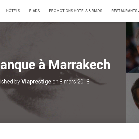
HÔTELS
RIADS
PROMOTIONS HOTELS & RIADS
RESTAURANTS 
tanque à Marrakech
ished by
Viaprestige
on
8 mars 2018