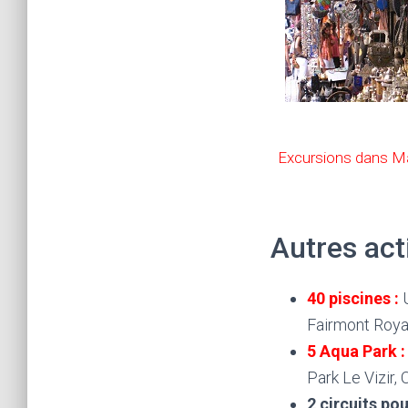
Excursions dans M
Autres act
40 piscines :
Fairmont Roya
5 Aqua Park :
Park Le Vizir, 
2 circuits po