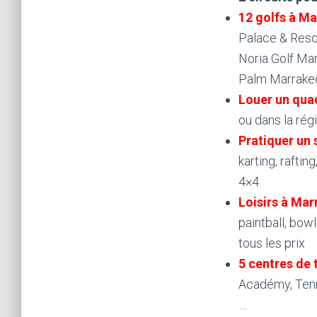
12 golfs à M
Palace & Reso
Noria Golf Ma
Palm Marrakech
Louer un qua
ou dans la rég
Pratiquer un 
karting, raftin
4×4
Loisirs à Ma
paintball, bow
tous les prix
5 centres de 
Académy, Tenn
…