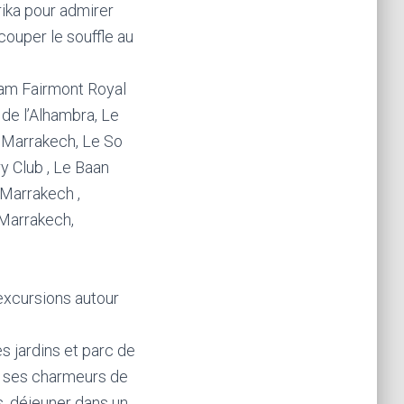
rika pour admirer
couper le souffle au
am Fairmont Royal
de l’Alhambra, Le
 Marrakech, Le So
 Club , Le Baan
 Marrakech ,
 Marrakech,
 excursions autour
es jardins et parc de
et ses charmeurs de
s, déjeuner dans un