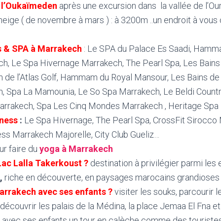
à l’Oukaïmeden
après une excursion dans la vallée de l’Ou
a neige ( de novembre à mars ) : à 3200m ..un endroit à vous 
& SPA à Marrakech
: Le SPA du Palace Es Saadi, Hamm
h, Le Spa Hivernage Marrakech, The Pearl Spa, Les Bains 
 de l’Atlas Golf, Hammam du Royal Mansour, Les Bains de
, Spa La Mamounia, Le So Spa Marrakech, Le Beldi Country
 Marrakech, Spa Les Cinq Mondes Marrakech , Heritage Spa
tness
:
Le Spa Hivernage, The Pearl Spa, CrossFit Sirocco
ss Marrakech Majorelle, City Club Gueliz…
r faire du
yoga à Marrakech
Lac Lalla Takerkoust ?
destination à privilégier parmi les
,
riche en découverte, en paysages marocains grandioses
Marrakech avec ses enfants ?
visiter les souks, parcourir l
, découvrir les palais de la Médina, la place Jemaa El Fna 
e avec ses enfants un tour en calèche comme des touriste