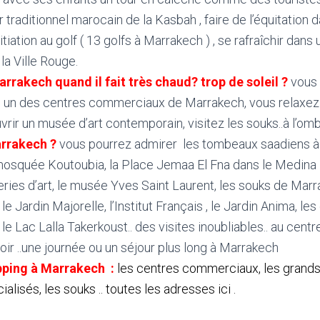
r traditionnel marocain de la Kasbah , faire de l’équitation 
tiation au golf ( 13 golfs à Marrakech ) , se rafraîchir dans
la Ville Rouge.
arrakech quand il fait très chaud? trop de soleil ?
vous 
 un des centres commerciaux de Marrakech, vous relaxez 
rir un musée d’art contemporain, visitez les souks..à l’om
arrakech ?
vous pourrez admirer
les tombeaux saadiens à 
mosquée Koutoubia, la Place Jemaa El Fna dans le Medina l
eries d’art, le musée Yves Saint Laurent, les souks de Marr
e Jardin Majorelle, l’Institut Français , le Jardin Anima, le
e Lac Lalla Takerkoust.. des visites inoubliables.. au centre
voir ..une journée ou un séjour plus long à Marrakech
pping à Marrakech
:
les centres commerciaux, les grands
lisés, les souks .. toutes les adresses ici .