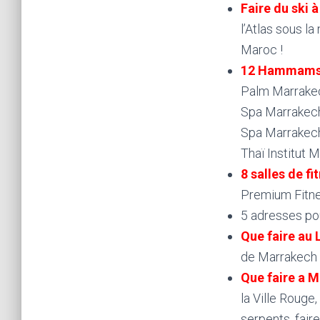
Faire du ski 
l’Atlas sous l
Maroc !
12 Hammams 
Palm Marrakec
Spa Marrakech
Spa Marrakech
Thaï Institut
8 salles de fi
Premium Fitne
5 adresses pou
Que faire au 
de Marrakech
Que faire a 
la Ville Rouge
serpents, fair