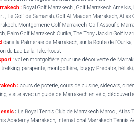
arrakech
:
Royal Golf Marrakech , Golf Marrakech Amelkis,
rt , Le Golf de Samanah, Golf Al Maaden Marrakech, Atlas 
rrakech, Montgomerie Golf Marrakech, Golf Assoufid Marra
, Palm Golf Marrakech Ourika, The Tony Jacklin Golf Marr
d
dans la Palmeraie de Marrakech, sur la Route de l’Ourika,
ion du Lac Lalla Takerkoust
sport
: vol en montgolfière pour une découverte de Marrake
g, trekking, parapente, montgolfière, buggy Predator, héliski
rrakech
:
cours de poterie, cours de cuisine, sidecars, cin
ling, visite avec un guide de Marrakech en vélo, découver
tennis
:
Le Royal Tennis Club de Marrakech Maroc , Atlas 
is Academy Marrakech, International Marrakech Tennis