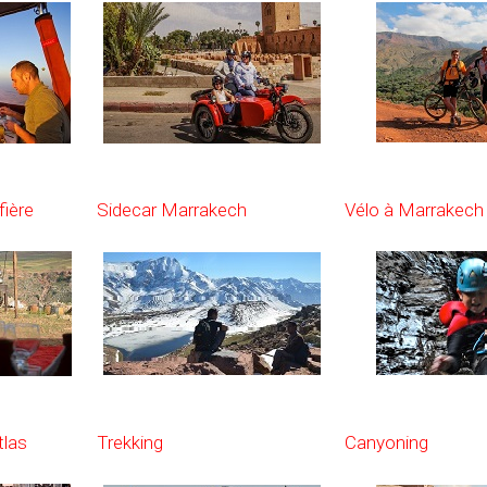
fière
Sidecar Marrakech
Vélo à Marrakech
tlas
Trekking
Canyoning