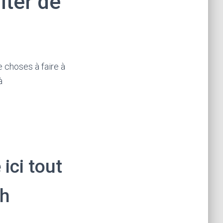
iter de
e choses à faire à
à
ici tout
ch