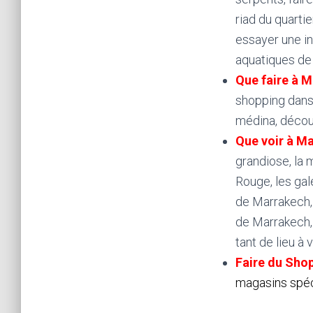
riad du quartie
essayer une ini
aquatiques de 
Que faire à M
shopping dans
médina, découv
Que voir à M
grandiose, la 
Rouge, les gal
de Marrakech, l
de Marrakech, l
tant de lieu à 
Faire du Sho
magasins spécia