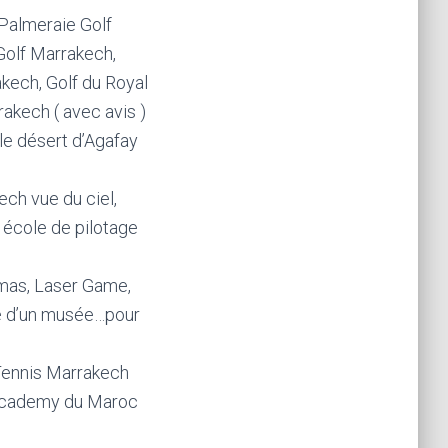
 Palmeraie Golf
Golf Marrakech,
kech, Golf du Royal
akech ( avec avis )
 le désert d’Agafay
ch vue du ciel,
, école de pilotage
émas, Laser Game,
te d’un musée…pour
Tennis Marrakech
 Academy du Maroc