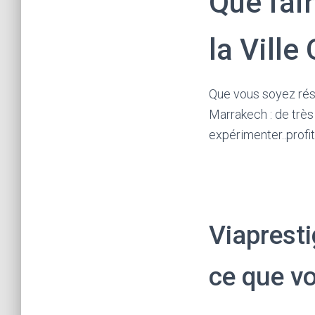
Que fai
la Ville
Que vous soyez rési
Marrakech : de très 
expérimenter..profit
Viaprest
ce que v