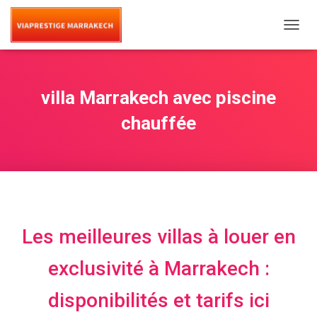
T
O
G
G
L
villa Marrakech avec piscine
E
N
chauffée
A
V
I
G
A
T
I
O
Les meilleures villas à louer en
N
exclusivité à Marrakech :
disponibilités et tarifs ici