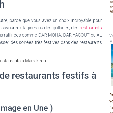
h
p
p
M
autre, parce que vous avez un choix incroyable pour
 savoureux tagines ou des grillades, des
restaurants
plus raffinées comme DAR MOHA, DAR YACOUT ou AL
Vo
Ma
asser des soirées très festives dans des restaurants
estaurants à Marrakech
 de restaurants festifs à
R
v
Image en Une )
l’