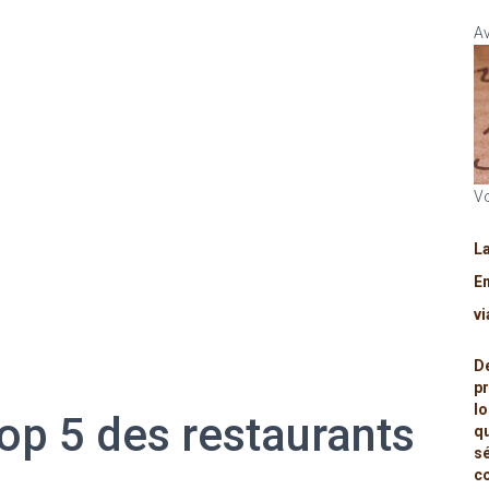
Av
Vo
L
Em
v
D
p
l
op 5 des restaurants
q
s
c