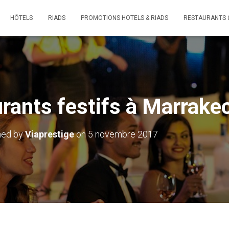
HÔTELS
RIADS
PROMOTIONS HOTELS & RIADS
RESTAURANTS 
urants festifs à Marrake
hed by
Viaprestige
on
5 novembre 2017