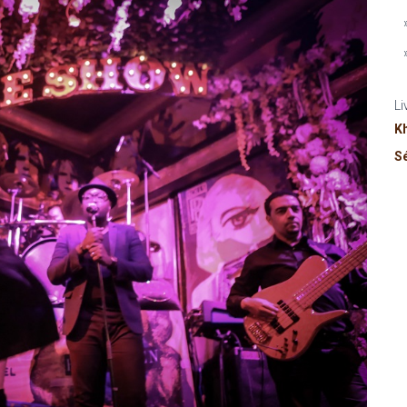
Li
K
S