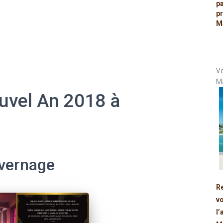
p
p
M
Vo
Ma
uvel An 2018 à
ivernage
R
v
l’