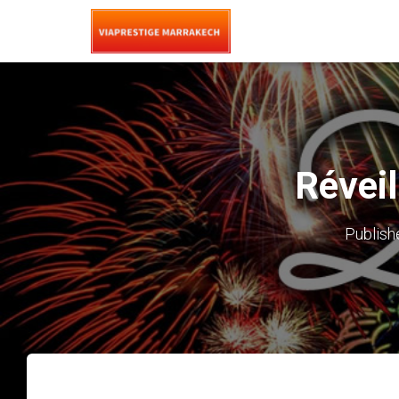
Révei
Publish