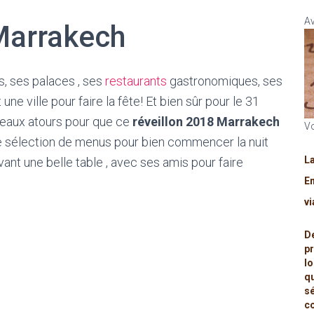
Av
Marrakech
s, ses palaces , ses
restaurants
gastronomiques, ses
ne ville pour faire la fête! Et bien sûr pour le 31
eaux atours pour que ce
réveillon 2018 Marrakech
Vo
une sélection de menus pour bien commencer la nuit
L
evant une belle table , avec ses amis pour faire
Em
v
D
p
l
q
s
c