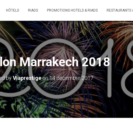
HÔTELS
RIADS
PROMOTIONS HOTELS & RIADS
RESTAURANTS 
llon Marrakech 2018
ed by
Viaprestige
on
14 décembre 2017