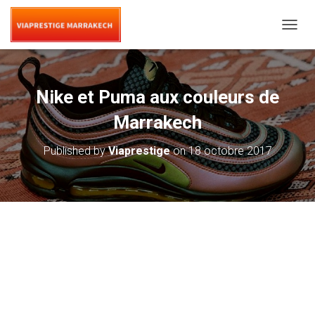
T
O
G
G
L
Nike et Puma aux couleurs de
E
N
Marrakech
A
V
Published by
Viaprestige
on
18 octobre 2017
I
G
A
T
I
O
N