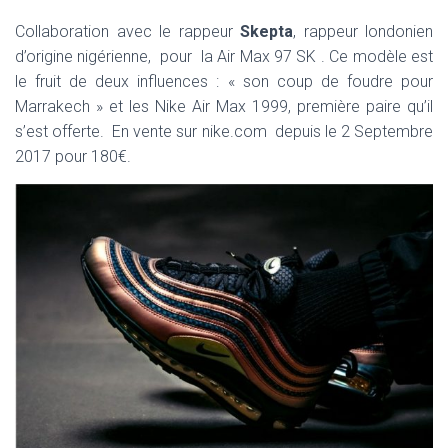
Collaboration avec le rappeur
Skepta
, rappeur londonien
d’origine nigérienne, pour la Air Max 97 SK . Ce modèle est
le fruit de deux influences : « son coup de foudre pour
Marrakech » et les Nike Air Max 1999, première paire qu’il
s’est offerte. En vente sur nike.com depuis le 2 Septembre
2017 pour 180€.