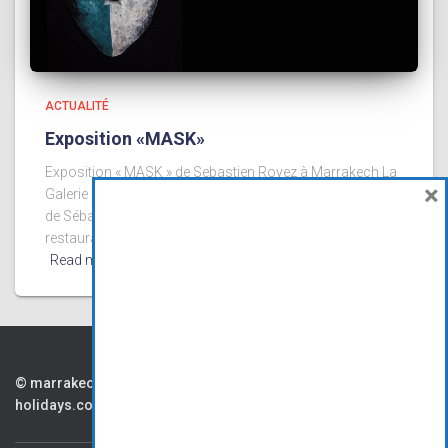
ACTUALITÉ
Exposition «MASK»
Exposition « MASK » de Sebastien Royez à Marrakech La
×
Galerie Design & Co organise à Marrakech une exposition
de Sébastien Royez du 23 février au 23 mars 2018 au
restaurant La paillote . Le vernissage aura lieu le le
Read more…
CONTAC
PARTENAIR
CG
© marrakech.viaprestige-
holidays.com
TS
ES
V