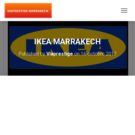
T
O
G
G
L
IKEA MARRAKECH
E
N
Published by
Viaprestige
on
16 octobre 2017
A
V
I
G
A
T
I
O
N