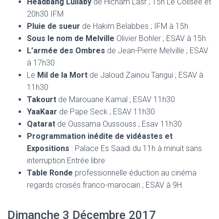
Headbang Lullaby
de Hicham Lasr ; 15h Le Colisée et
20h30 IFM
Pluie de sueur
de Hakim Belabbes ; IFM à 15h
Sous le nom de Melville
Olivier Bohler ; ESAV à 15h
L’armée des Ombres
de Jean-Pierre Melville ; ESAV
à 17h30
Le
Mil de la Mort
de Jaloud Zainou Tangui ; ESAV à
11h30
Takourt
de Marouane Kamal ; ESAV 11h30
YaaKaar
de Pape Seck ; ESAV 11h30
Qatarat
de Oussama Oussouss ; Esav 11h30
Programmation inédite de vidéastes et
Expositions
: Palace Es Saadi du 11h à minuit sans
interruption Entrée libre
Table Ronde
professionnelle éduction au cinéma
regards croisés franco-marocain ; ESAV à 9H
Dimanche 3 Décembre 2017