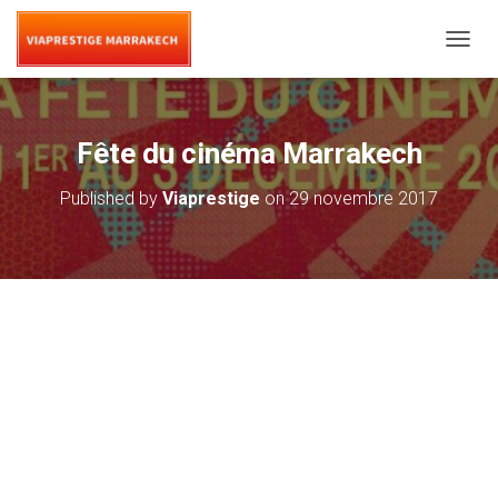
T
O
G
G
L
Fête du cinéma Marrakech
E
N
Published by
Viaprestige
on
29 novembre 2017
A
V
I
G
A
T
I
O
N