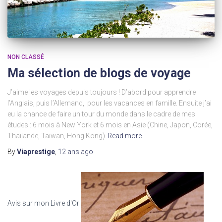
NON CLASSÉ
Ma sélection de blogs de voyage
J’aime les voyages depuis toujours ! D’abord pour apprendre
l’Anglais, puis l’Allemand, pour les vacances en famille. Ensuite j’ai
eu la chance de faire un tour du monde dans le cadre de mes
études : 6 mois à New York et 6 mois en Asie (Chine, Japon, Corée,
Thaïlande, Taïwan, Hong Kong)
Read more…
By
Viaprestige
,
12 ans
ago
Avis sur mon Livre d'Or