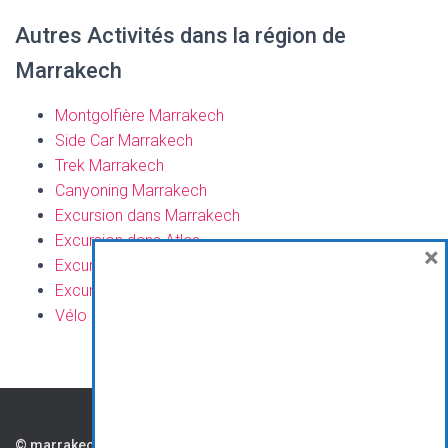
Autres Activités dans la région de
Marrakech
Montgolfière Marrakech
Side Car Marrakech
Trek Marrakech
Canyoning Marrakech
Excursion dans Marrakech
Excursion dans Atlas
×
Excursion La Route des Kasbahs
Excursion Ouarzazate
Vélo Marrakech
CONTAC
PARTENAIR
CG
© marrakech.viaprestige-