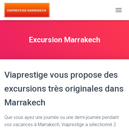
T
O
G
G
L
Excursion Marrakech
E
N
A
V
I
G
Viaprestige vous propose des
A
T
I
excursions très originales dans
O
N
Marrakech
Que vous ayez une journée ou une demi-journée pendant
vos vacances à Marrakech, Viaprestige a sélectionné 2