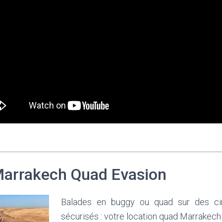
Marrakech Quad Evasion
Balades en buggy ou quad sur des cir
sécurisés : votre location quad Marrakech