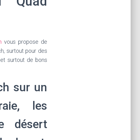
u Quad
h
vous propose de
h, surtout pour des
et surtout de bons
ch sur un
raie, les
e désert