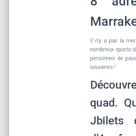
8 adr
Marrak
Il n’y a pas la me
nombreux sports do
personnes de pass
souvenirs !
Découvre
quad. Qu
Jbilets