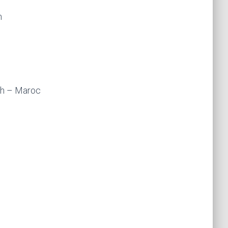
h
ch – Maroc