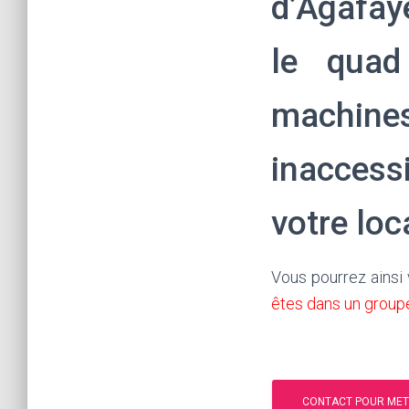
d’Agafay
le quad
machine
inaccess
votre lo
Vous pourrez ainsi
êtes dans un group