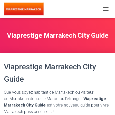
T
O
G
G
L
Viaprestige Marrakech City Guide
E
N
A
V
I
G
Viaprestige Marrakech City
A
T
I
Guide
O
N
Que vous soyez habitant de Marrakech ou visiteur
de Marrakech depuis le Maroc ou l’étranger,
Viaprestige
Marrakech City Guide
est votre nouveau guide pour vivre
Marrakech passionnément !