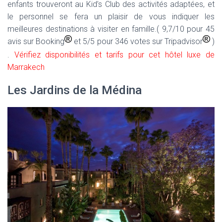
enfants trouveront au Kid’s Club des activités adaptées, et
le personnel se fera un plaisir de vous indiquer les
meilleures destinations à visiter en famille.( 9,7/10 pour 45
avis sur Booking
et 5/5 pour 346 votes sur Tripadvisor
)
.
Vérifiez disponibilités et tarifs pour cet hôtel luxe de
Marrakech
Les Jardins de la Médina