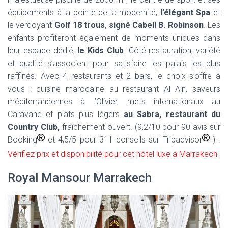
équipements à la pointe de la modernité,
l’élégant Spa
et
le verdoyant
Golf 18 trous
,
signé Cabell B. Robinson
. Les
enfants profiteront également de moments uniques dans
leur espace dédié,
le Kids Club
. Côté restauration, variété
et qualité s’associent pour satisfaire les palais les plus
raffinés. Avec 4 restaurants et 2 bars, le choix s’offre à
vous : cuisine marocaine au restaurant Al Aïn, saveurs
méditerranéennes à l’Olivier, mets internationaux au
Caravane et plats plus légers
au Sabra, restaurant du
Country Club,
fraîchement ouvert. (9,2/10 pour 90 avis sur
Booking
et 4,5/5 pour 311 conseils sur Tripadvisor
) .
Vérifiez prix et disponibilité pour cet hôtel luxe à Marrakech
Royal Mansour Marrakech