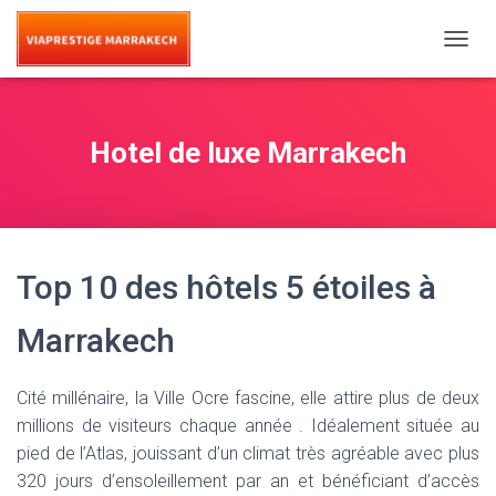
T
O
G
G
L
Hotel de luxe Marrakech
E
N
A
V
I
G
Top 10 des hôtels 5 étoiles à
A
T
I
Marrakech
O
N
Cité millénaire, la Ville Ocre fascine, elle attire plus de deux
millions de visiteurs chaque année . Idéalement située au
pied de l’Atlas, jouissant d’un climat très agréable avec plus
320 jours d’ensoleillement par an et bénéficiant d’accès