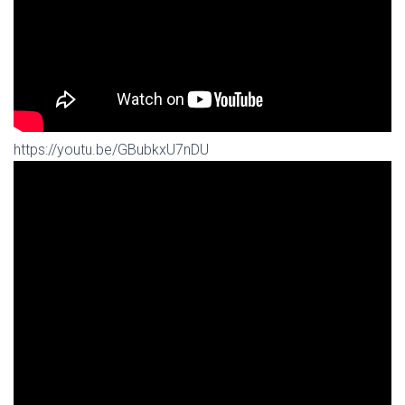
https://youtu.be/GBubkxU7nDU