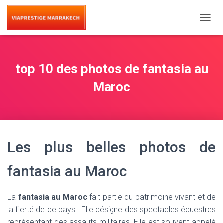
T
O
G
G
L
top 10 des photos de fantasia au
E
N
Maroc
A
V
I
G
A
T
Les plus belles photos de
I
O
fantasia au Maroc
N
La
fantasia
au Maroc
fait partie du patrimoine vivant et de
la fierté de ce pays . Elle désigne des spectacles équestres
représentant des assauts militaires. Elle est souvent appelé