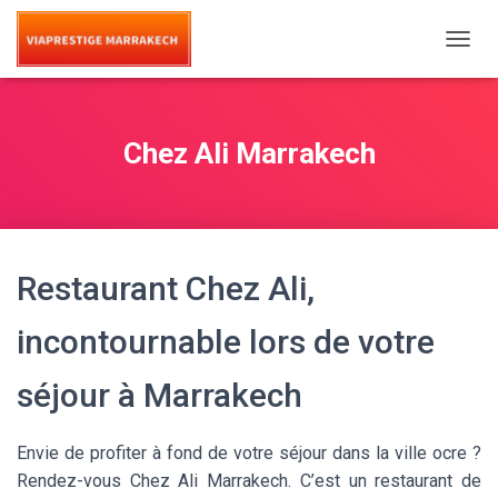
T
O
G
G
L
Chez Ali Marrakech
E
N
A
V
I
G
Restaurant Chez Ali,
A
T
I
incontournable lors de votre
O
N
séjour à Marrakech
Envie de profiter à fond de votre séjour dans la ville ocre ?
Rendez-vous Chez Ali Marrakech. C’est un restaurant de