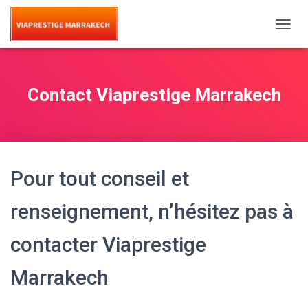
T
O
G
G
L
Contact Viaprestige Marrakech
E
N
A
V
I
G
Pour tout conseil et
A
T
I
renseignement, n’hésitez pas à
O
N
contacter Viaprestige
Marrakech