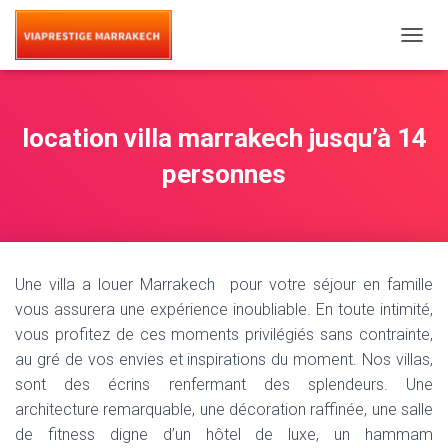
T
O
G
G
L
location villa marrakech jusqu’à 14
E
N
personnes
A
V
I
G
A
T
Une villa a louer Marrakech pour votre séjour en famille
I
vous assurera une expérience inoubliable. En toute intimité,
O
vous profitez de ces moments privilégiés sans contrainte,
N
au gré de vos envies et inspirations du moment. Nos villas,
sont des écrins renfermant des splendeurs. Une
architecture remarquable, une décoration raffinée, une salle
de fitness digne d’un hôtel de luxe, un hammam