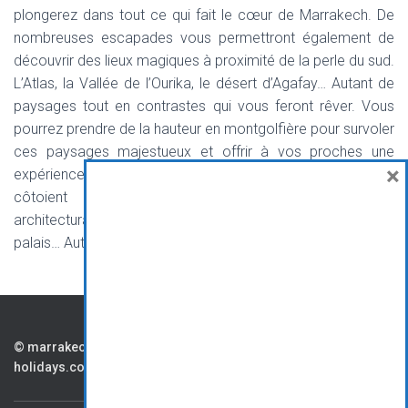
plongerez dans tout ce qui fait le cœur de Marrakech. De
nombreuses escapades vous permettront également de
découvrir des lieux magiques à proximité de la perle du sud.
L’Atlas, la Vallée de l’Ourika, le désert d’Agafay… Autant de
paysages tout en contrastes qui vous feront rêver. Vous
pourrez prendre de la hauteur en montgolfière pour survoler
ces paysages majestueux et offrir à vos proches une
×
expérience inoubliable. Le Maroc est une terre où se
côtoient la nature magnifique et les splendeurs
architecturales, la culture populaire et le faste des luxueux
palais… Autant de contrastes qui font son identité.
CONTAC
PARTENAIR
CG
© marrakech.viaprestige-
holidays.com
TS
ES
V