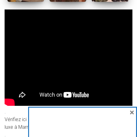
×
.
Vérifiez ici les disponibilités et les tarifs pour cet hôtel de
luxe à Marrakech
.