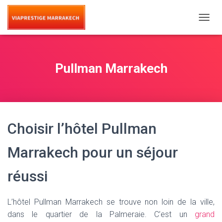
T
O
G
G
L
Pullman Marrakech
E
N
A
V
I
G
Choisir l’hôtel Pullman
A
T
I
Marrakech pour un séjour
O
N
réussi
L’hôtel Pullman Marrakech se trouve non loin de la ville,
dans le quartier de la Palmeraie. C’est un
grand