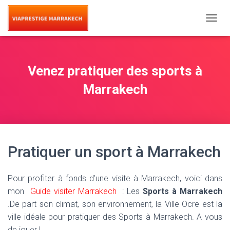
T
O
G
G
L
Venez pratiquer des sports à
E
N
Marrakech
A
V
I
G
A
T
Pratiquer un sport à Marrakech
I
O
N
Pour profiter à fonds d’une visite à Marrakech, voici dans
mon
Guide visiter Marrakech
: Les
Sports à Marrakech
.De part son climat, son environnement, la Ville Ocre est la
ville idéale pour pratiquer des Sports à Marrakech. A vous
de jouer !