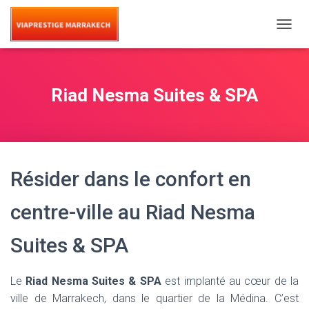
T
O
G
G
L
Riad Nesma Suites & SPA
E
N
A
V
I
G
Résider dans le confort en
A
T
I
centre-ville au Riad Nesma
O
N
Suites & SPA
Le
Riad Nesma Suites & SPA
est implanté au cœur de la
ville de Marrakech, dans le quartier de la Médina. C’est