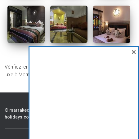
×
Vérifiez ici les disponibilités et les tarifs pour cet hôtel de
luxe à Marrakech
CONTAC
PARTENAIR
CG
© marrakech.viaprestige-
holidays.com
TS
ES
V