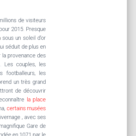
illions de visiteurs
pour 2015. Presque
h
sous un soleil d’or
ui séduit de plus en
er la provenance des
 . Les couples, les
s footballeurs, les
prend un très grand
ttront de découvrir
reconnaître
la place
na,
certains musées
Hivernage , avec ses
 magnifique Gare de
ondée en 1071 par le