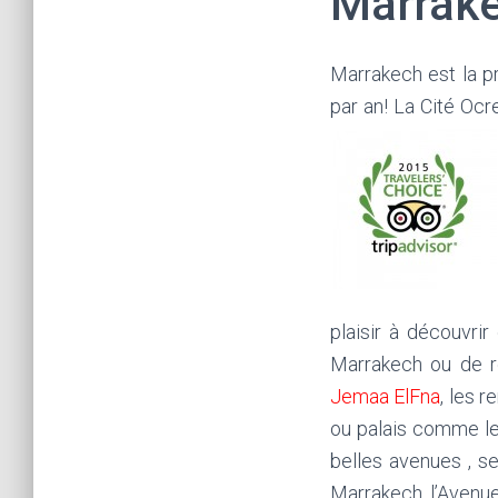
Marrake
Marrakech est la pr
par an! La Cité Oc
plaisir à découvri
Marrakech ou de r
Jemaa ElFna
, les 
ou palais comme les
belles avenues , s
Marrakech, l’Avenue