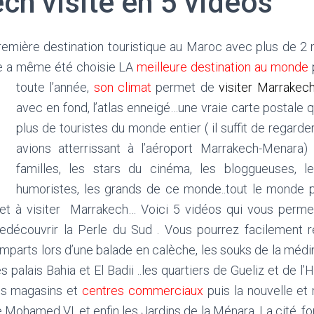
ch visite en 5 vidéos
emière destination touristique au Maroc avec plus de 2 m
re a même été choisie LA
meilleure destination au monde
toute
l’année,
son climat
permet de
visiter Marrakec
avec en fond, l’atlas enneigé…une vraie carte postale q
plus de touristes du monde entier ( il suffit de regard
avions atterrissant à l’aéroport Marrakech-Menara)
familles, les stars du cinéma, les bloggueuses, le
humoristes, les grands de ce monde..tout le monde 
r et à visiter Marrakech… Voici 5 vidéos qui vous perme
edécouvrir la Perle du Sud . Vous pourrez facilement 
remparts lors d’une balade en calèche, les souks de la médi
 palais Bahia et El Badii ..les quartiers de Gueliz et de l’
es magasins et
centres commerciaux
puis la nouvelle et
 Mohamed VI, et enfin les Jardins de la Ménara. La cité, f