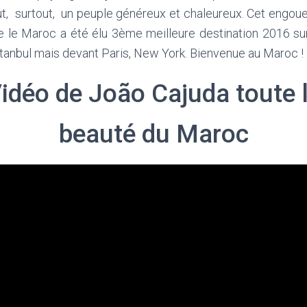
ut, surtout, un peuple généreux et chaleureux. Cet engou
e le Maroc a été élu 3ème meilleure destination 2016 sur
tanbul mais devant Paris, New York. Bienvenue au Maroc !
idéo de João Cajuda toute 
beauté du Maroc