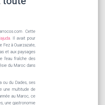
 toute
rrocos.com . Cette
ajuda
. Il avait pour
de Fez à Ouarzazate,
nas et aux paysages
e l’eau fraîche des
oésie du Maroc dans
a ou du Dades, ses
re une multitude de
 année au Maroc, ce
res, une gastronomie