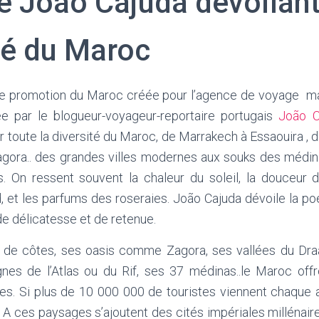
e João Cajuda dévoilant
té du Maroc
de promotion du Maroc créée pour l’agence de voyage ma
e par le blogueur-voyageur-reportaire portugais
João C
 toute la diversité du Maroc, de Marrakech à Essaouira , 
gora.. des grandes villes modernes aux souks des médi
s. On ressent souvent la chaleur du soleil, la douceur d
 et les parfums des roseraies. João Cajuda dévoile la p
de délicatesse et de retenue.
de côtes, ses oasis comme Zagora, ses vallées du Dra
es de l’Atlas ou du Rif, ses 37 médinas..le Maroc off
es. Si plus de 10 000 000 de touristes viennent chaque
. A ces paysages s’ajoutent des cités impériales millénai