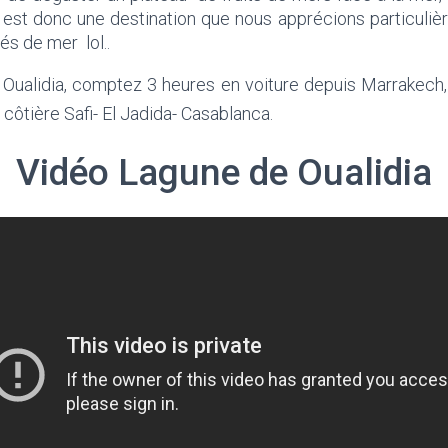
a est donc une destination que nous apprécions particuliè
és de mer lol..
 Oualidia, comptez 3 heures en voiture depuis Marrakech, 
e côtière Safi- El Jadida- Casablanca.
Vidéo Lagune de Oualidia