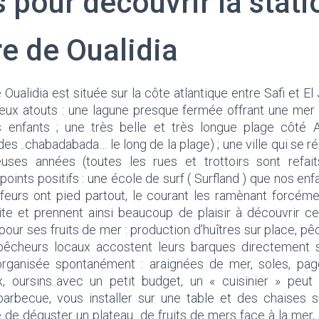
 pour découvrir la stati
re de Oualidia
 Oualidia est située sur la côte atlantique entre Safi et El
eux atouts : une lagune presque fermée offrant une mer
 enfants ; une très belle et très longue plage côté A
s ..chabadabada… le long de la plage) ; une ville qui se 
ses années (toutes les rues et trottoirs sont refa
points positifs : une école de surf ( Surfland ) que nos en
rfeurs ont pied partout, le courant les ramènant forcémen
ite et prennent ainsi beaucoup de plaisir à découvrir ce 
ur ses fruits de mer : production d’huîtres sur place, p
pêcheurs locaux accostent leurs barques directement s
rganisée spontanément : araignées de mer, soles, page
, oursins..avec un petit budget, un « cuisinier » peu
arbecue, vous installer sur une table et des chaises 
 de déguster un plateau de fruits de mers face à la mer, 