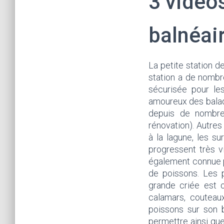
3 vidéos
balnéai
La petite station de
station a de nombr
sécurisée pour les
amoureux des balade
depuis de nombreu
rénovation). Autres 
à la lagune, les su
progressent très v
également connue po
de poissons. Les 
grande criée est o
calamars, couteaux
poissons sur son b
permettre ainsi que