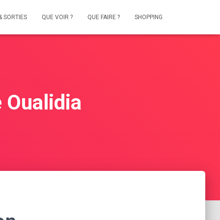
& SORTIES
QUE VOIR ?
QUE FAIRE ?
SHOPPING
 Oualidia