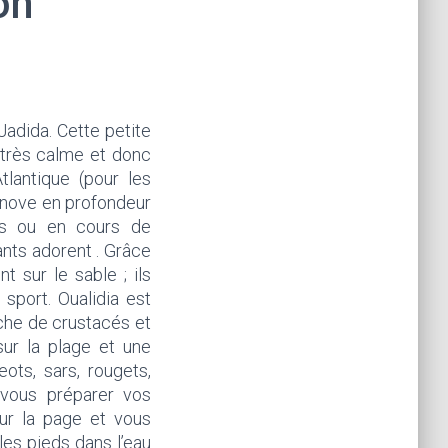
on
 Jadida. Cette petite
 très calme et donc
tlantique (pour les
rénove en profondeur
its ou en cours de
fants adorent . Grâce
t sur le sable ; ils
sport. Oualidia est
êche de crustacés et
ur la plage et une
ots, sars, rougets,
t vous préparer vos
sur la page et vous
les pieds dans l’eau