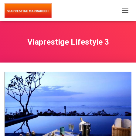
T
O
G
G
L
Viaprestige Lifestyle 3
E
N
A
V
I
G
A
T
I
O
N