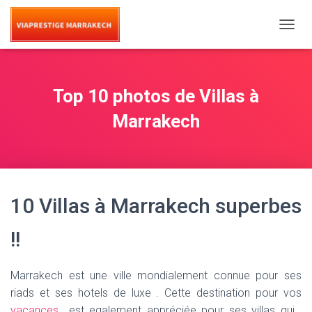
T
O
G
G
L
Top 10 photos de Villas à
E
N
Marrakech
A
V
I
G
A
T
10 Villas à Marrakech superbes
I
O
!!
N
Marrakech est une ville mondialement connue pour ses
riads et ses hotels de luxe . Cette destination pour vos
vacances
est egalement appréciée pour ses villas qui ,