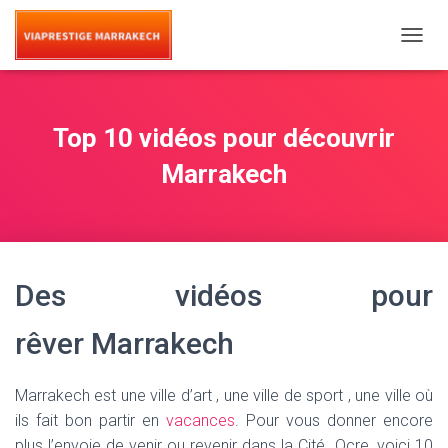
T
O
G
G
L
Top 10 vidéos pour découvrir
E
N
Marrakech
A
V
I
G
A
T
Des vidéos pour
I
O
rêver Marrakech
N
Marrakech est une ville d’art , une ville de sport , une ville où
ils fait bon partir en
vacances
. Pour vous donner encore
plus l’envoie de venir ou revenir dans la Cité Ocre, voici 10