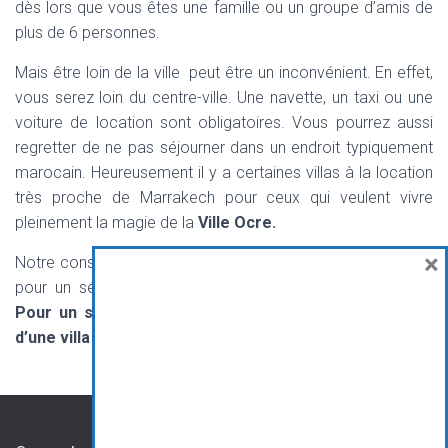
dès lors que vous êtes une famille ou un groupe d’amis de
plus de 6 personnes.
Mais être loin de la ville peut être un inconvénient. En effet,
vous serez loin du centre-ville. Une navette, un taxi ou une
voiture de location sont obligatoires. Vous pourrez aussi
regretter de ne pas séjourner dans un endroit typiquement
marocain. Heureusement il y a certaines villas à la location
très proche de Marrakech pour ceux qui veulent vivre
pleinement la magie de la
Ville Ocre.
×
Notre conseil pour vos prochaines vacances à Marrakech :
pour un séjour en couple, le
riad
est une bonne option.
Pour un séjour en famille ou entre amis, la location
d’une villa est plus adaptée.
CONTAC
PARTENAIR
CG