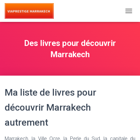
T
O
G
G
L
Des livres pour découvrir
E
N
Marrakech
A
V
I
G
A
T
Ma liste de livres pour
I
O
découvrir Marrakech
N
autrement
Marrakech, la Ville Ocre, la Perle du Sud, la capitale du