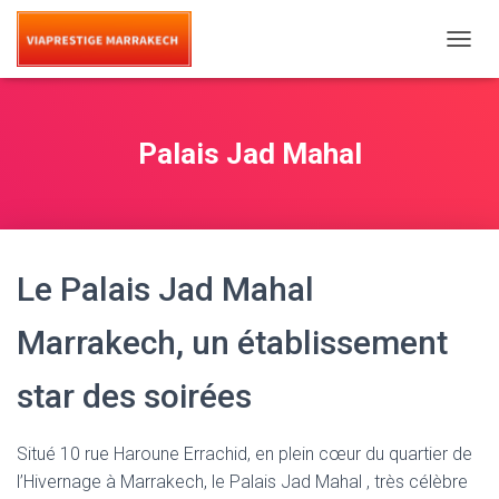
T
O
G
G
L
Palais Jad Mahal
E
N
A
V
I
G
Le Palais Jad Mahal
A
T
I
Marrakech, un établissement
O
N
star des soirées
Situé 10 rue Haroune Errachid, en plein cœur du quartier de
l’Hivernage à Marrakech, le Palais Jad Mahal , très célèbre