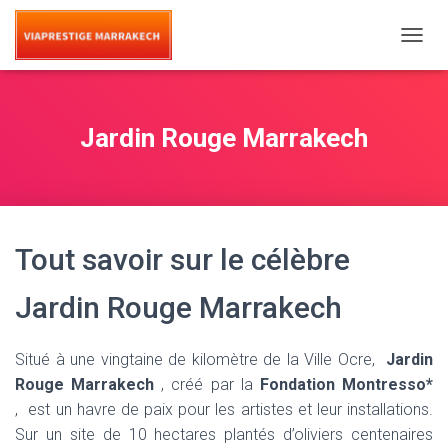
T
O
G
G
L
Jardin Rouge Marrakech
E
N
A
V
I
G
Tout savoir sur le célèbre
A
T
I
Jardin Rouge Marrakech
O
N
Situé à une vingtaine de kilomètre de la Ville Ocre,
Jardin
Rouge Marrakech
, créé par la
Fondation Montresso*
, est un havre de paix pour les artistes et leur installations.
Sur un site de 10 hectares plantés d’oliviers centenaires