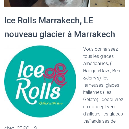
Ice Rolls Marrakech, LE
nouveau glacier à Marrakech
Vous connaissez
tous les glaces
américaines, (
Hâagen-Dazs, Ben
&Jerry’s), les
fameuses glaces
italiennes ( les
Gelato) ..découvrez
un concept venu
d’ailleurs: les glaces
thaïlandaises de
chez ICE ROLLS.