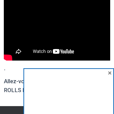
.
×
Allez-vous craquer pour les glaces ICE
ROLLS MARRAKECH ??