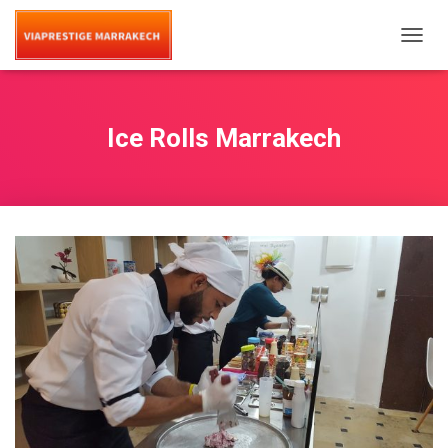
T
O
G
G
L
Ice Rolls Marrakech
E
N
A
V
I
G
A
T
I
O
N