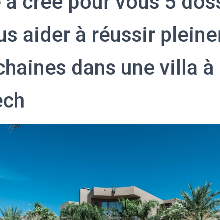
 a créé pour vous 5 dos
us aider à réussir plein
chaines dans une villa à
ech