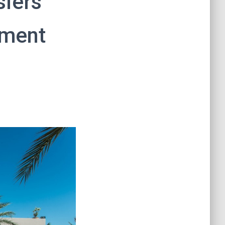
siers
ement