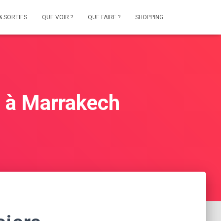
& SORTIES
QUE VOIR ?
QUE FAIRE ?
SHOPPING
s à Marrakech