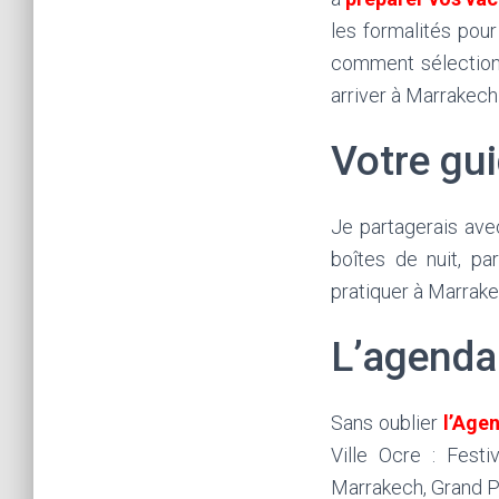
les formalités pour
comment sélectionne
arriver à Marrakec
Votre gu
Je partagerais av
boîtes de nuit, pa
pratiquer à Marrakec
L’agenda
Sans oublier
l’Age
Ville Ocre : Fest
Marrakech, Grand P