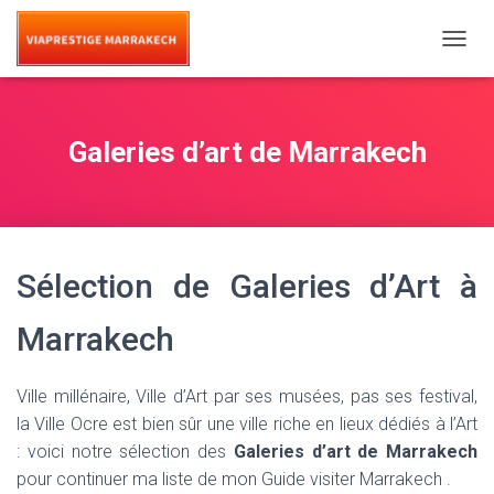
T
O
G
G
L
Galeries d’art de Marrakech
E
N
A
V
I
G
Sélection de Galeries d’Art à
A
T
I
Marrakech
O
N
Ville millénaire, Ville d’Art par ses musées, pas ses festival,
la Ville Ocre est bien sûr une ville riche en lieux dédiés à l’Art
: voici notre sélection des
Galeries d’art de Marrakech
pour continuer ma liste de mon Guide visiter Marrakech .