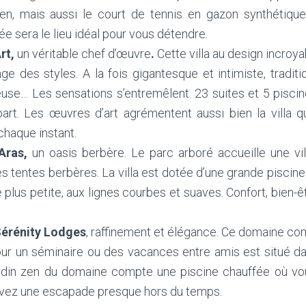
een, mais aussi le court de tennis en gazon synthétique.
ée sera le lieu idéal pour vous détendre.
Art,
un véritable chef d’œuvre
.
Cette villa au design incroy
e des styles. A la fois gigantesque et intimiste, tradit
euse… Les sensations s’entremêlent. 23 suites et 5 piscin
part. Les œuvres d’art agrémentent aussi bien la villa q
chaque instant.
 Aras,
un oasis berbère. Le parc arboré accueille une vil
s tentes berbères. La villa est dotée d’une grande piscine q
plus petite, aux lignes courbes et suaves. Confort, bien
érénity Lodges
, raffinement et élégance. Ce domaine c
pour un séminaire ou des vacances entre amis est situé da
rdin zen du domaine compte une piscine chauffée où vo
Vivez une escapade presque hors du temps.