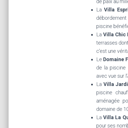
de paix au mili
La
Villa Esp
débordement d
piscine bénéfi
La
Villa Chic
terrasses don
c’est une vérit
Le
Domaine F
de la piscine
avec vue sur l’
La
Villa Jard
piscine chau
aménagée pour
domaine de 10 
La
Villa La Q
pour ses nomb