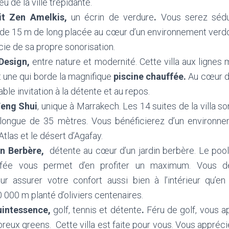
eu de la ville trépidante.
rit Zen Amelkis,
un écrin de verdure
.
Vous serez sédu
e 15 m de long placée au cœur d’un environnement verdoy
cie de sa propre sonorisation.
 Design,
entre nature et modernité. Cette villa aux ligne
t une qui borde la magnifique
piscine chauffée.
Au cœur d
able invitation à la détente et au repos.
eng Shui
, unique à Marrakech. Les 14 suites de la villa s
 longue de 35 mètres. Vous bénéficierez d’un environn
Atlas et le désert d’Agafay.
in Berbère,
détente au cœur d’un jardin berbère. Le pool
ffée vous permet d’en profiter un maximum. Vous dé
 assurer votre confort aussi bien à l’intérieur qu’en
000 m planté d’oliviers centenaires.
uintessence,
golf, tennis et détente
.
Féru de golf, vous 
reux greens. Cette villa est faite pour vous. Vous appréc