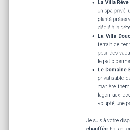
La Villa Rêve
un spa privé, 
planté préserv
dédié à la dét
La Villa Dou
terrain de ten
pour des vaca
le patio permet
Le Domaine 
privatisable 
manière thémat
lagon aux cou
volupté, une p
Je suis à votre disp
chauffée
. En tant 