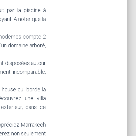
it par la piscine à
ant. A noter que la
s modernes compte 2
’un domaine arboré,
ont disposées autour
ement incomparable,
 house qui borde la
couvrez une villa
 extérieur, dans ce
appréciez Marrakech
ierez non seulement