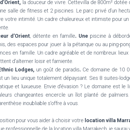
 d’Orient,
la douceur de vivre. Cettevilla de 800m² dotée
une salle de fitness et 2 piscines. Le parc privé d’un he
e votre intimité. Un cadre chaleureux et intimiste pour u
ente.
ceur d’Orient
, détente en famille
. Une
piscine à débord
nis, des espaces pour jouer à la pétanque ou au ping-pong.
nces en famille. Un cadre agréable et de nombreux lie
tent d’alterner loisir et farniente.
Ethnic Lodges,
un goût de paradis
.
Ce domaine de 10 0
est un lieu unique totalement dépaysant. Ses 8 suites-lod
ique et luxueuse. Envie d’évasion ? Le domaine est le li
leurs changeantes encercle un îlot planté de palmiers
arenthèse inoubliable s’offre à vous.
osition pour vous aider à choisir votre
location
villa Mar
que professionnelle de la location villa Marrakech, je saurai