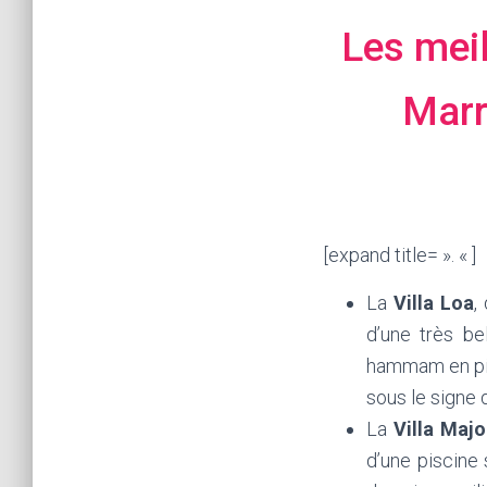
Les meil
Marra
[expand title= ». « ]
La
Villa Loa
,
d’une très be
hammam en pier
sous le signe d
La
Villa
Majo
d’une piscine