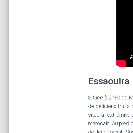
Essaouira
Située à 2h30 de Ma
de délicieux fruits
situe à l’extrémité
marocain. Au pied d
de leur travail. 