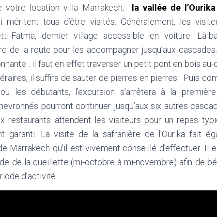
 votre location villa Marrakech,
la vallée de l’Ourika
ui méritent tous d’être visités. Généralement, les visite
tti-Fatma, dernier village accessible en voiture. Là-b
ord de la route pour les accompagner jusqu’aux cascades
nante : il faut en effet traverser un petit pont en bois au-
raires, il suffira de sauter de pierres en pierres. Puis c
ou les débutants, l’excursion s’arrêtera à la première
hevronnés pourront continuer jusqu’aux six autres cascad
x restaurants attendent les visiteurs pour un repas typ
t garanti. La visite de la safranière de l’Ourika fait é
de Marrakech qu’il est vivement conseillé d’effectuer. Il
iode de la cueillette (mi-octobre à mi-novembre) afin de bén
iode d’activité.