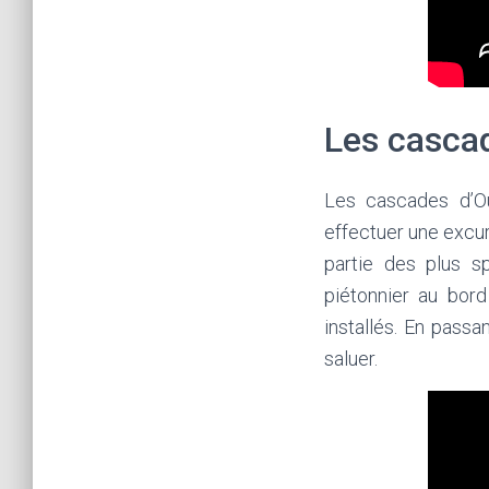
Les casca
Les cascades d’Ou
effectuer une excu
partie des plus s
piétonnier au bor
installés. En passa
saluer.