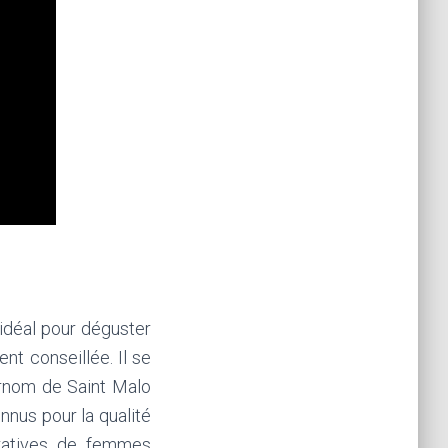
 idéal pour déguster
nt conseillée. Il se
surnom de Saint Malo
nnus pour la qualité
ératives de femmes