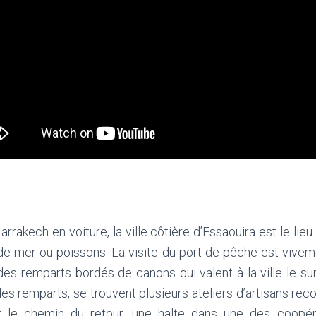
rrakech en voiture, la ville côtière d’Essaouira est le lieu
 de mer ou poissons. La visite du port de pêche est viveme
 des remparts bordés de canons qui valent à la ville le 
es remparts, se trouvent plusieurs ateliers d’artisans reco
Sur le chemin du retour, une halte dans une des coop