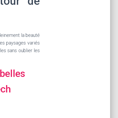
utour de
leinement la beauté
des paysages variés
les sans oublier les
belles
ech