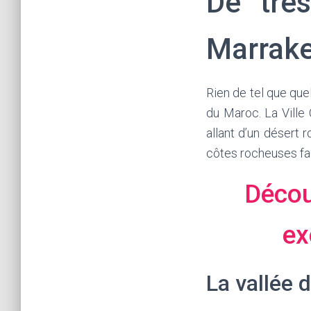
De très
Marrak
Rien de tel que qu
du Maroc. La Ville
allant d’un désert 
côtes rocheuses faç
Décou
ex
La vallée d