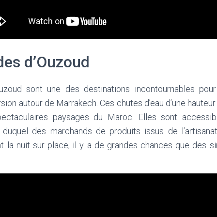
des d’Ouzoud
zoud sont une des destinations incontournables pour
rsion autour de Marrakech. Ces chutes d’eau d’une hauteur
pectaculaires paysages du Maroc. Elles sont accessi
d duquel des marchands de produits issus de l’artisana
nt la nuit sur place, il y a de grandes chances que des 