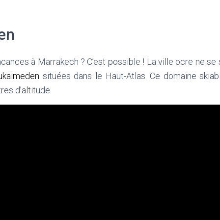
en
acances à Marrakech ? C’est possible ! La ville ocre ne se 
Oukaïmeden
situées dans le Haut-Atlas. Ce domaine skia
es d’altitude.