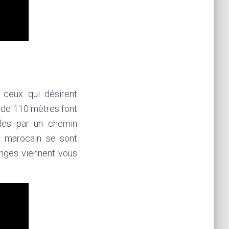
 ceux qui désirent
 de 110 mètres font
bles par un chemin
t marocain se sont
singes viennent vous