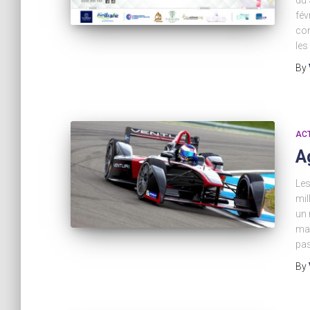
du 
fév
con
les
By
AC
A
Les
mil
un 
man
pas
By