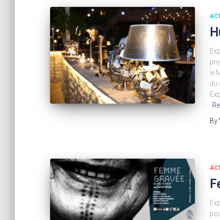
AC
H
Exp
pre
le 
du 
Exp
Re
By
AC
F
Exp
pou