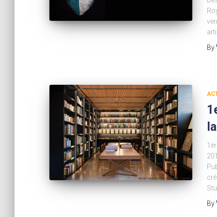
Des
Roy
ver
art
By
AC
1
l
1èr
201
Pub
cré
Stu
By