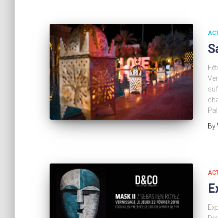
AC
S
Fêt
Ven
suf
cha
Pal
By
AC
E
Exp