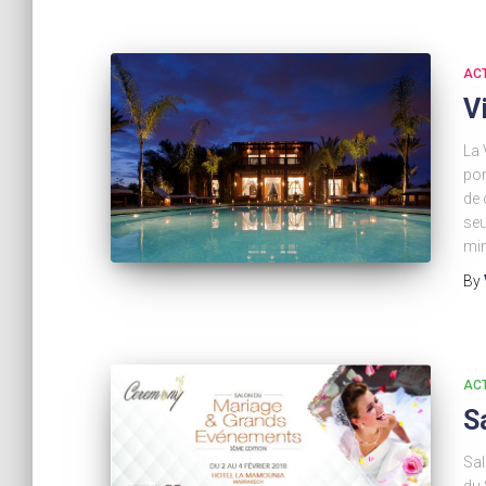
AC
V
La 
por
de 
seu
mi
By
AC
S
Sal