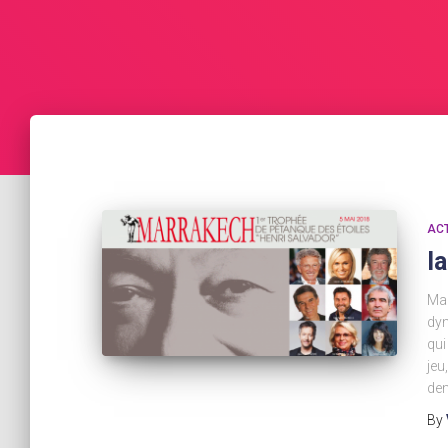
AC
l
Mar
dyn
qui
jeu
de
By