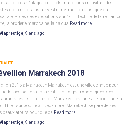
orisation des héritages culturels marocains en invitant des
istes contemporains à investir une tradition artistique ou
isanale. Après des expositions sur l’architecture de terre, l’art du
tre, la broderie marocaine, la halqua
Read more…
Viaprestige
,
9 ans
ago
TUALITÉ
éveillon Marrakech 2018
eillon 2018 à Marrakech Marrakech est une ville connue pour
 riads, ses palaces , ses restaurants gastronomiques, ses
taurants festifs…en un mot, Marrakech est une ville pour faire la
e! Et bien sûr pour le 31 Décembre , Marrakech se pare de ses
s beaux atours pour que ce
Read more…
Viaprestige
,
9 ans
ago