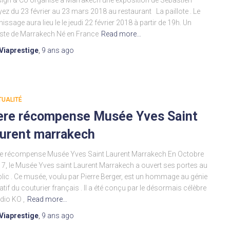
ign & Co organise à Marrakech une exposition de Sébastien
ez du 23 février au 23 mars 2018 au restaurant La paillote . Le
nissage aura lieu le le jeudi 22 février 2018 à partir de 19h. Un
iste de Marrakech Né en France
Read more…
Viaprestige
,
9 ans
ago
TUALITÉ
ere récompense Musée Yves Saint
aurent marrakech
e récompense Musée Yves Saint Laurent Marrakech En Octobre
7, le Musée Yves saint Laurent Marrakech a ouvert ses portes au
lic . Ce musée, voulu par Pierre Berger, est un hommage au génie
atif du couturier français . Il a été conçu par le désormais célèbre
dio KO ,
Read more…
Viaprestige
,
9 ans
ago