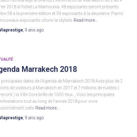
Salon du Mariage & Grands Evènements de Marrakech du 2 au 4
rier 2018 à l’hôtel La Mamounia. 48 exposants seront présents
tre 28 à la première édition et 34 exposants à la deuxième. Parmi
 nouveaux exposants citons la styliste
Read more…
Viaprestige
,
9 ans
ago
TUALITÉ
genda Marrakech 2018
 principales dates de l’Agenda de Marrakech 2018 Avez plus de 2
lions de visiteurs à Marrakech en 2017 et 7 millions de nuitées (
record ) la Ville Ocre brille de 1000 feux. , Voici les principales
ifestations tout au long de l’année 2018 pour vivre
sionnément cette
Read more…
Viaprestige
,
9 ans
ago