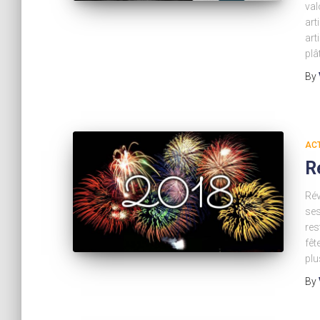
val
art
art
plâ
By
AC
R
Rév
ses
res
fêt
plu
By