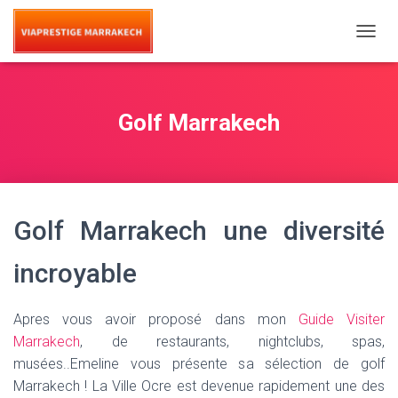
T
O
G
G
L
Golf Marrakech
E
N
A
V
I
G
Golf Marrakech une diversité
A
T
I
incroyable
O
N
Apres vous avoir proposé dans mon
Guide Visiter
Marrakech
, de restaurants, nightclubs, spas,
musées..Emeline vous présente sa sélection de golf
Marrakech ! La Ville Ocre est devenue rapidement une des