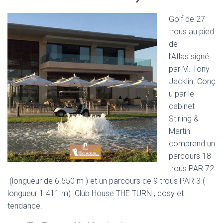
Golf de 27
trous au pied
de
l’Atlas signé
par M. Tony
Jacklin. Conç
u par le
cabinet
Stirling &
Martin
comprend un
parcours 18
trous PAR 72
(longueur de 6.550 m ) et un parcours de 9 trous PAR 3 (
longueur 1.411 m). Club House THE TURN , cosy et
tendance.