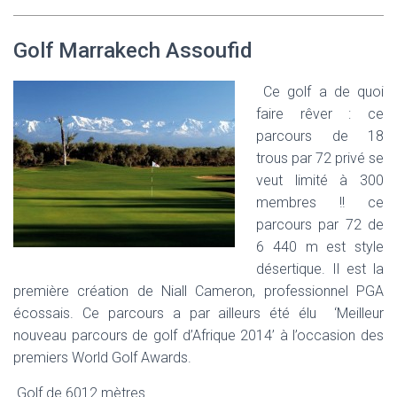
Golf Marrakech Assoufid
Ce golf a de quoi
faire rêver : ce
parcours de 18
trous par 72 privé se
veut limité à 300
membres !! ce
parcours par 72 de
6 440 m est style
désertique. Il est la
première création de Niall Cameron, professionnel PGA
écossais. Ce parcours a par ailleurs été élu ‘Meilleur
nouveau parcours de golf d’Afrique 2014’ à l’occasion des
premiers World Golf Awards.
Golf de
6
0
1
2 mètres